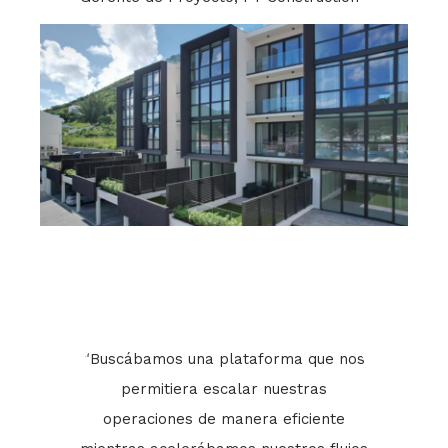
que nos
"Buscábamos una plataforma que nos
"Buscá
ras
permitiera escalar nuestras
pe
iente
operaciones de manera eficiente
oper