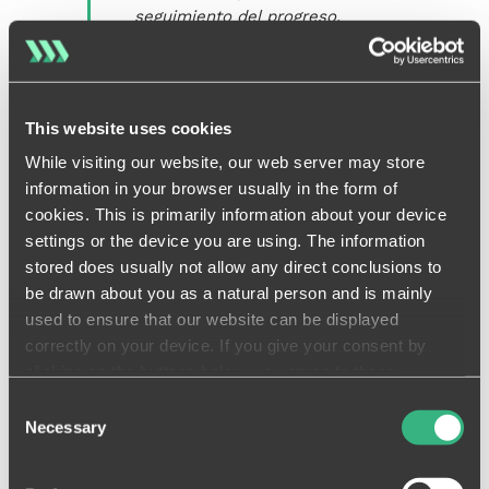
seguimiento del progreso,
resolvemos problemas y
mantenemos a todos
alineados."
This website uses cookies
Jean-Baptiste Lugger
While visiting our website, our web server may store
Construction Manager, FT
information in your browser usually in the form of
Construction
cookies. This is primarily information about your device
settings or the device you are using. The information
stored does usually not allow any direct conclusions to
be drawn about you as a natural person and is mainly
used to ensure that our website can be displayed
correctly on your device. If you give your consent by
clicking on the buttons below, you agree to these
processes on a voluntary basis. This consent is freely
Consent
revocable and is valid for a limited period of time. The
Necessary
Selection
cookies we use may be transferred to so-called third
countries. Your consent also extends to such transfers