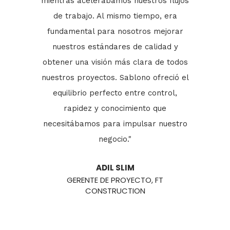
s flujos
mientras acelerábamos nuestros flujos
mientra
, era
de trabajo. Al mismo tiempo, era
de t
mejorar
fundamental para nosotros mejorar
fundam
idad y
nuestros estándares de calidad y
nuest
de todos
obtener una visión más clara de todos
obtener
reció el
nuestros proyectos. Sablono ofreció el
nuestro
ntrol,
equilibrio perfecto entre control,
equil
que
rapidez y conocimiento que
ra
 nuestro
necesitábamos para impulsar nuestro
necesit
negocio."
ADIL SLIM
FT
GERENTE DE PROYECTO, FT
G
CONSTRUCTION