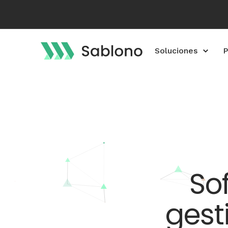
Soluciones
P
So
gest