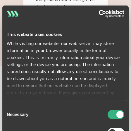
Funktionalität
vereinen
und
das
Hotellerie-Angebot
der
Stadt
bereichern
.
This website uses cookies
While visiting our website, our web server may store
information in your browser usually in the form of
cookies. This is primarily information about your device
settings or the device you are using. The information
stored does usually not allow any direct conclusions to
be drawn about you as a natural person and is mainly
used to ensure that our website can be displayed
correctly on your device. If you give your consent by
ZAHLREICHE
ANWENDUNGSMÖGLICHKEITEN
clicking on the buttons below, you agree to these
Erfahren Sie, wie
processes on a voluntary basis. This consent is freely
Consent
revocable and is valid for a limited period of time. The
Necessary
verschiedene
Selection
cookies we use may be transferred to so-called third
Teams Sablono
countries. Your consent also extends to such transfers