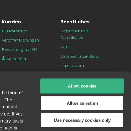
Kunden
Rechtliches
Hilfezentrum
Sicherheit und
Compliance
Veröffentlichungen
AGB
Bewertung auf G2
Datenschutzerklärung
Anmelden
Impresssum
AGB & FAQs
FAQs zur
Allow cookies
Datensicherheit der
 the form of
Plattform
g. The
Allow selection
a natural
vice. If you
Use necessary cookies only
ntary basis.
use may be