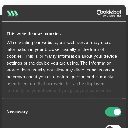
This website uses cookies
Arbeitsabläufe, die
While visiting our website, our web server may store
für Sie
information in your browser usually in the form of
cookies. This is primarily information about your device
funktionieren
settings or the device you are using. The information
stored does usually not allow any direct conclusions to
be drawn about you as a natural person and is mainly
Planen Sie detaillierte Arbeitsabläufe
used to ensure that our website can be displayed
und fügen Sie jeder Aktivität QS-
correctly on your device. If you give your consent by
Protokolle hinzu. Wenn Sie dann die
clicking on the buttons below, you agree to these
Aktivitäten in Sablono vorantreiben,
processes on a voluntary basis. This consent is freely
Consent
dokumentieren Sie gleichzeitig die
revocable and is valid for a limited period of time. The
Necessary
Selection
Qualität.
cookies we use may be transferred to so-called third
countries. Your consent also extends to such transfers