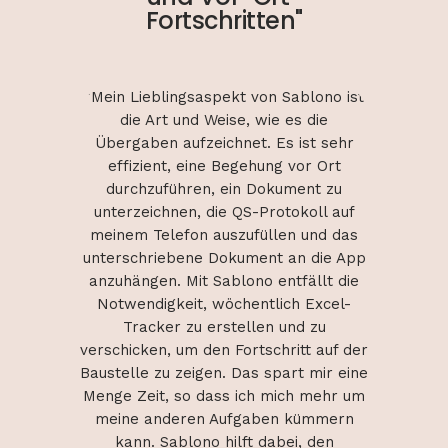
Fortschritten"
lono ist
"Mein Lieblingsaspekt von Sablono ist
"Mein L
die
die Art und Weise, wie es die
di
t sehr
Übergaben aufzeichnet. Es ist sehr
Überg
r Ort
effizient, eine Begehung vor Ort
effi
nt zu
durchzuführen, ein Dokument zu
durc
oll auf
unterzeichnen, die QS-Protokoll auf
unterz
und das
meinem Telefon auszufüllen und das
meinem
 die App
unterschriebene Dokument an die App
untersc
llt die
anzuhängen. Mit Sablono entfällt die
anzuhä
Excel-
Notwendigkeit, wöchentlich Excel-
Notwe
 zu
Tracker zu erstellen und zu
Tr
t auf der
verschicken, um den Fortschritt auf der
verschic
 mir eine
Baustelle zu zeigen. Das spart mir eine
Baustell
 mehr um
Menge Zeit, so dass ich mich mehr um
Menge Z
ümmern
meine anderen Aufgaben kümmern
meine
 den
kann. Sablono hilft dabei, den
kan