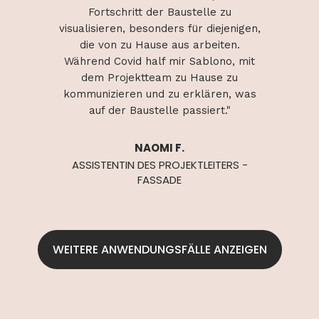
 zu
Fortschritt der Baustelle zu
Fo
ejenigen,
visualisieren, besonders für diejenigen,
visualis
ten.
die von zu Hause aus arbeiten.
die
no, mit
Während Covid half mir Sablono, mit
Währen
e zu
dem Projektteam zu Hause zu
dem
en, was
kommunizieren und zu erklären, was
kommun
t."
auf der Baustelle passiert."
au
NAOMI F.
TERS -
ASSISTENTIN DES PROJEKTLEITERS -
ASSIS
FASSADE
WEITERE ANWENDUNGSFÄLLE ANZEIGEN