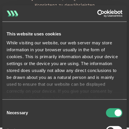
Konsistenz zu gewährleisten
Fehlende Qualitätsdokumentation
zur Weitergabe an
Kunden
This website uses cookies
While visiting our website, our web server may store
Mit Sablono
information in your browser usually in the form of
cookies. This is primarily information about your device
Verwalten Sie die gesamte
settings or the device you are using. The information
Produktion an einem Ort
stored does usually not allow any direct conclusions to
Intelligent arbeiten, um die Qualität
be drawn about you as a natural person and is mainly
konstant hoch zu halten
used to ensure that our website can be displayed
Eine digitale Aufzeichnung aller
correctly on your device. If you give your consent by
Qualitäts- und Compliance-Daten
clicking on the buttons below, you agree to these
processes on a voluntary basis. This consent is freely
Consent
revocable and is valid for a limited period of time. The
Necessary
Selection
cookies we use may be transferred to so-called third
countries. Your consent also extends to such transfers