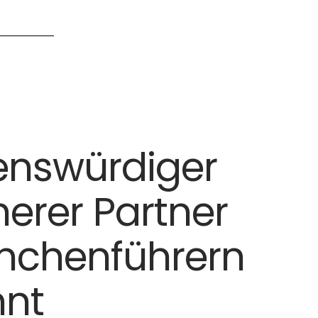
enswürdiger
herer Partner
nchenführern
nnt