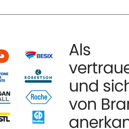
Als
vertrau
und sic
von Bra
anerka