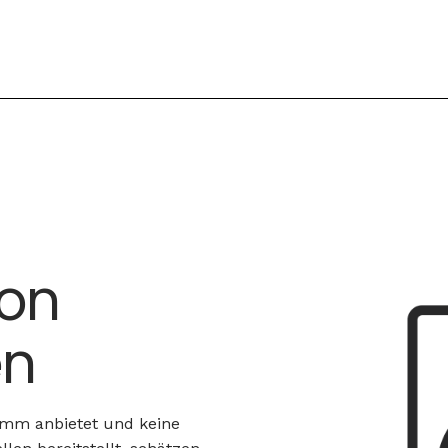
von
en
amm anbietet und keine