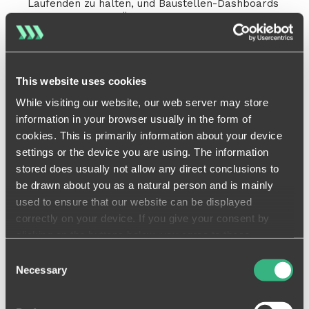
Laufenden zu halten, und Baustellen-Dashboards
erstellen, um den Überblick über Ihre
Fortschritte zu behalten.
Darüber hinaus können Sie mit dem
benutzerfreundlichen Process Builder von
This website uses cookies
Sablono Abläufe für alle möglichen Aktivitäten
planen, basierend auf dem, was in der
While visiting our website, our web server may store
Vergangenheit am besten funktioniert hat.
information in your browser usually in the form of
Definieren Sie den Ablauf der Gewerke, die
cookies. This is primarily information about your device
verantwortlichen Firmen, die Dauer und die
Qualitätskontrollen und Abnahmen. Die Abläufe
settings or the device you are using. The information
können so komplex sein wie ein
stored does usually not allow any direct conclusions to
Wohnungsausbauprozess oder so einfach wie
be drawn about you as a natural person and is mainly
eine 6-Schritte-Fassadenabfolge.
used to ensure that our website can be displayed
correctly on your device. If you give your consent by
clicking on the buttons below, you agree to these
Intuitives Berichtswesen
processes on a voluntary basis. This consent is freely
Consent
revocable and is valid for a limited period of time. The
Necessary
Selection
cookies we use may be transferred to so-called third
countries. Your consent also extends to such transfers