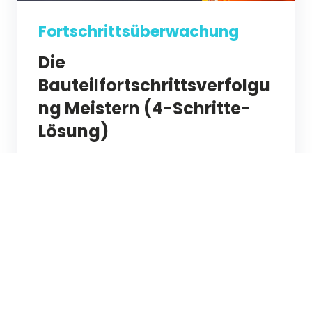
Fortschrittsüberwachung
Die
Bauteilfortschrittsverfolgu
ng Meistern (4-Schritte-
Lösung)
Die Verfolgung des Baufortschritts ist
entscheidend für den Projekterfolg. Hier
sind 4 einfache Schritte, um sie für Ihre
Projekte zu meistern...
OLETTA STEWART
DEZ 11, 2024