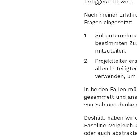
fertiggestellt wird.
Nach meiner Erfahru
Fragen eingesetzt:
Subunternehmer 
bestimmten Zus
mitzuteilen.
Projektleiter e
allen beteiligt
verwenden, um d
In beiden Fällen mü
gesammelt und ansch
von Sablono denken,
Deshalb haben wir d
Baseline-Vergleich.
oder auch abstrakte