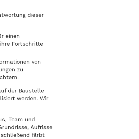
ntwortung dieser
ür einen
re Fortschritte
formationen von
hungen zu
chtern.
uf der Baustelle
isiert werden. Wir
tus, Team und
Grundrisse, Aufrisse
schließend färbt