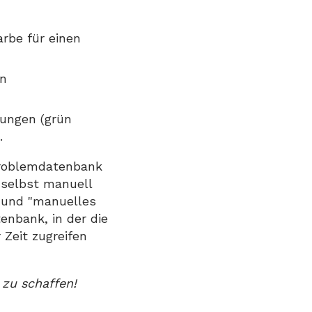
arbe für einen
en
tungen (grün
.
 Problemdatenbank
 selbst manuell
" und "manuelles
enbank, in der die
 Zeit zugreifen
 zu schaffen!