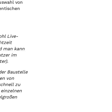
uswahl von
hentischen
ohl Live-
htzeit
und man kann
utzer im
er).
der Baustelle
gen von
schnell zu
 einzelnen
elgroßen