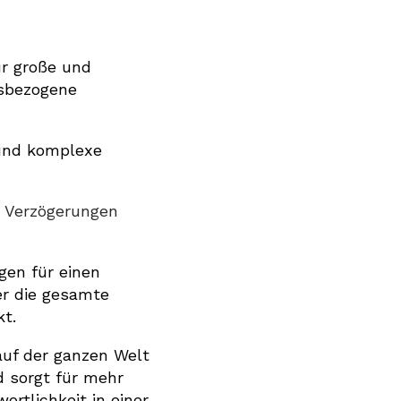
ür große und
tsbezogene
 und komplexe
h Verzögerungen
gen für einen
er die gesamte
t.
auf der ganzen Welt
d sorgt für mehr
rtlichkeit in einer