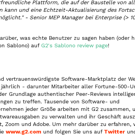
freundliche Plattform, die auf der Baustelle von a
 kann und eine Echtzeit-Aktualisierung des Fortsch
öglicht."
- Senior MEP Manager bei Enterprise (> 1
arüber, was echte Benutzer zu sagen haben (oder hi
on Sablono) auf
G2's Sablono review page
!
nd vertrauenswürdigste Software-Marktplatz der We
jährlich - darunter Mitarbeiter aller Fortune-500
er Grundlage authentischer Peer-Reviews intellige
ngen zu treffen. Tausende von Software- und
ernehmen jeder Größe arbeiten mit G2 zusammen, u
oftwareausgaben zu verwalten und ihr Geschäft aus
t, Zoom und Adobe. Um mehr darüber zu erfahren, 
ie
www.g2.com
und folgen Sie uns auf
Twitter
un