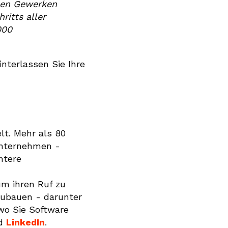
llen Gewerken
ritts aller
000
nterlassen Sie Ihre
lt. Mehr als 80
-Unternehmen -
ntere
m ihren Ruf zu
zubauen - darunter
wo Sie Software
d
LinkedIn
.