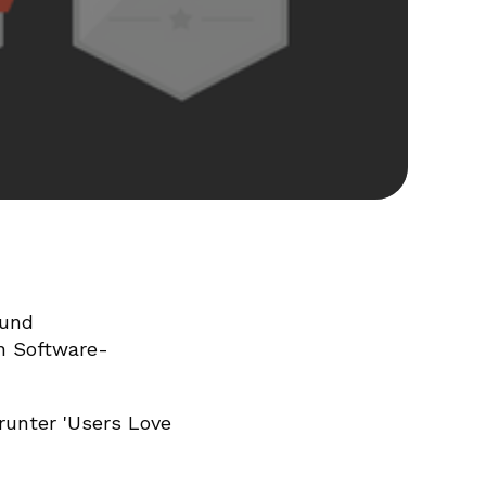
 und
n Software-
unter 'Users Love